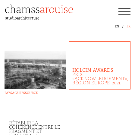
Skip
to
content
Chamss Arouise
EN
FR
HOLCIM AWARDS
PRIX
«ACKNOWLEDGEMENT»,
RÉGION EUROPE, 2021.
PAYSAGE RESSOURCE
RÉTABLIR LA
COHÉRENCE ENTRE LE
FRAGMENT ET