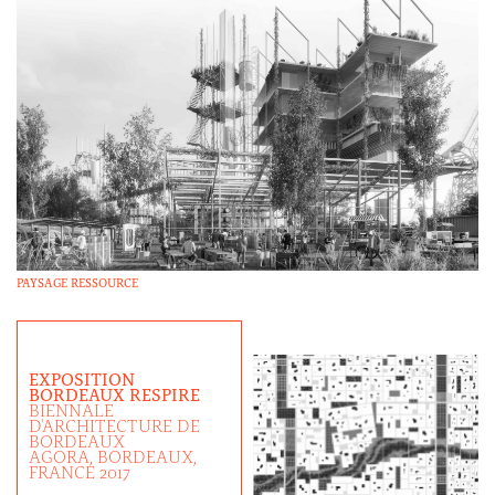
PAYSAGE RESSOURCE
EXPOSITION
BORDEAUX RESPIRE
BIENNALE
D'ARCHITECTURE DE
BORDEAUX
AGORA, BORDEAUX,
FRANCE 2017