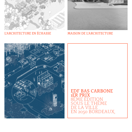
L’ARCHITECTURE EN ÉCHASSE
MAISON DE L’ARCHITECTURE
EDF BAS CARBONE
1ER PRIX
8ÈME ÉDITION
SOUS LE THÈME
DE LA VILLE
EN 2050 BORDEAUX,